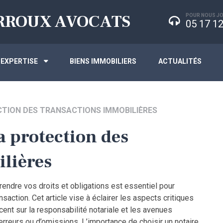
RROUX AVOCATS
POUR NOUS JO
05 17 12
’EXPERTISE
BIENS IMMOBILIERS
ACTUALITÉS
CTION DES TRANSACTIONS IMMOBILIÈRES
a protection des
lières
ndre vos droits et obligations est essentiel pour
action. Cet article vise à éclairer les aspects critiques
ccent sur la responsabilité notariale et les avenues
reurs ou d’omissions. L’importance de choisir un notaire