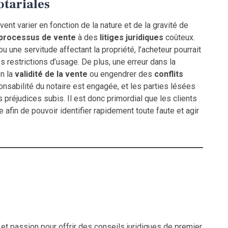
tariales
ent varier en fonction de la nature et de la gravité de
 processus de vente
à des
litiges juridiques
coûteux.
 une servitude affectant la propriété, l’acheteur pourrait
 restrictions d’usage. De plus, une erreur dans la
on la
validité de la vente
ou engendrer des
conflits
ponsabilité du notaire est engagée, et les parties lésées
 préjudices subis. Il est donc primordial que les clients
 afin de pouvoir identifier rapidement toute faute et agir
t passion pour offrir des conseils juridiques de premier