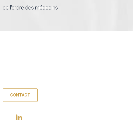
de l'ordre des médecins
Dernières actualités
Retrouvez les articles juridiques de Maitre Bacle et les
dernières nouvelles du Cabinet.
CONTACT