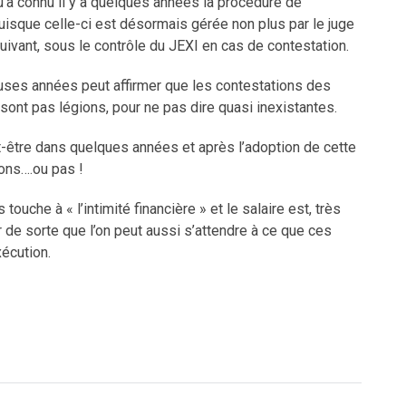
’a connu il y a quelques années la procédure de
puisque celle-ci est désormais gérée non plus par le juge
uivant, sous le contrôle du JEXI en cas de contestation.
uses années peut affirmer que les contestations des
sont pas légions, pour ne pas dire quasi inexistantes.
-être dans quelques années et après l’adoption de cette
ons….ou pas !
ouche à « l’intimité financière » et le salaire est, très
de sorte que l’on peut aussi s’attendre à ce que ces
xécution.